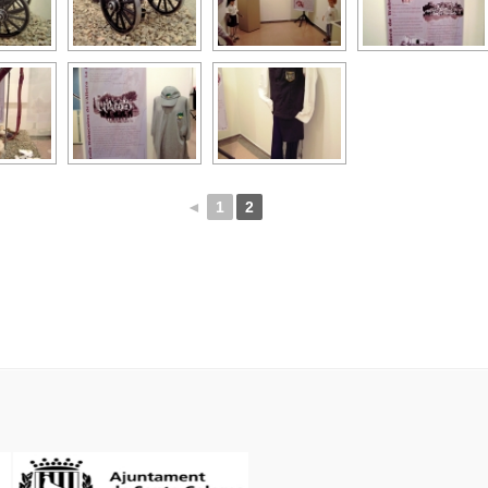
◄
1
2