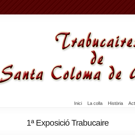
Inici
La colla
Història
Act
1ª Exposició Trabucaire