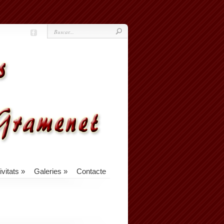
ivitats
»
Galeries
»
Contacte