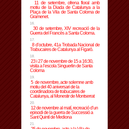
11 de setembre, ofrena floral amb
motiu de la Diada de Catalunya a la
Plaça de la Vila de Santa Coloma de
Gramenet.
30 de setembre, XIV recreació de la
Guerra del Francès a Santa Coloma.
8 d’octubre,
41a Trobada Nacional de
Trabucaires de Catalunya al
Figarò
.
23 i 27 de novembre de 15 a 16:30,
visita a l’escola Singuerlin de Santa
Coloma
5 de novembre, acte solemne amb
motiu del 40 aniversari de la
coordinadora de trabucaires de
Catalunya, al Monestir de Montserrat
12 de novenbre al matí, recreació d’un
episodi de
la guerra de Successió a
Sant Quintí de Mediona
25 de novembre, acte a la Vila de