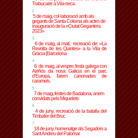
Trabucaire a
Vila-seca
.
5 de maig, col·laboració amb als
gegants de Santa Coloma als actes de
inauguració de la «Ciutat Gegantera
2023»
6 de maig, al matí, recreació de: «La
Revolta de les Quintes» a la
Vila de
Gràcia
(Barcelona
6 de maig, al vespre, festa galega con
Airiños da nosa Galicia en el parc
d’Europa, farem canonades de
caramels.
7 de maig, festes de Badalona, anem
convidats pels Miquelets
4 de juny, recreació de la batalla del
Timbaler d
el Bruc
18 de juny, homenatge als Segadors a
Sant Andreu del Palomar