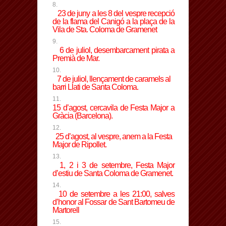
23 de juny a les 8 del vespre recepció
de la flama del Canigó a la plaça de la
Vila de
Sta. Coloma de Gramenet
6 de juliol, desembarcament pirata a
Premià de Mar
.
7 de juliol, llençament de caramels al
barri Llati de Santa Coloma.
15 d’agost, cercavila de Festa Major a
Gràcia (Barcelona).
25 d’agost, al vespre, anem a la Festa
Major de Ripollet.
1, 2 i 3 de setembre, Festa Major
d’estiu de Santa Coloma de Gramenet.
10 de setembre a les 21:00, salves
d’honor al
Fossar de Sant Bartomeu de
Martorell