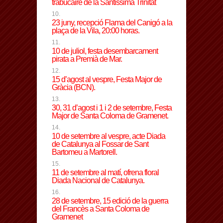
trabucaire de la Santissima Trinitat
23 juny, recepció Flama del Canigó a la
plaça de la Vila, 20:00 horas.
10 de juliol, festa desembarcament
pirata a Premià de Mar.
15 d’agost al vespre, Festa Major de
Gràcia (BCN).
30, 31 d’agost i 1 i 2 de setembre, Festa
Major de Santa Coloma de Gramenet.
10 de setembre al vespre, acte Diada
de Catalunya al Fossar de Sant
Bartomeu a Martorell.
11 de setembre al matí, ofrena floral
Diada Nacional de Catalunya.
28 de setembre, 15 edició de la guerra
del Francès a Santa Coloma de
Gramenet