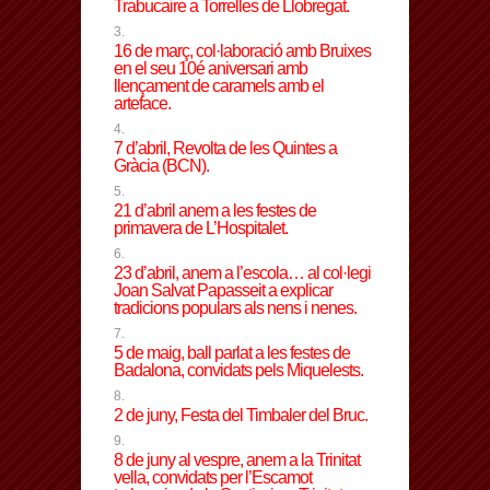
Trabucaire a Torrelles de Llobregat.
16 de març, col·laboració amb Bruixes
en el seu 10é aniversari amb
llençament de caramels amb el
arteface.
7 d’abril, Revolta de les Quintes a
Gràcia (BCN).
21 d’abril anem a les festes de
primavera de L’Hospitalet.
23 d’abril, anem a l’escola… al col·legi
Joan Salvat Papasseit a explicar
tradicions populars als nens i nenes.
5 de maig, ball parlat a les festes de
Badalona, convidats pels Miquelests.
2 de juny, Festa del Timbaler del Bruc.
8 de juny al vespre, anem a la Trinitat
vella, convidats per l’Escamot