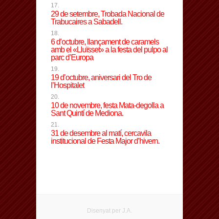
29 de setembre, Trobada Nacional de
Trabucaires a Sabadell.
6 d’octubre, llançament de caramels
amb el «Lluïsset» a la festa del pulpo al
parc d’Europa
19 d’octubre, aniversari del Tro de
l’Hospitalet
10 de novembre, festa Mata-degolla a
Sant Quintí de Mediona.
31 de desembre al matí, cercavila
institucional de Festa Major d’hivern.
Disenyat per J.A.